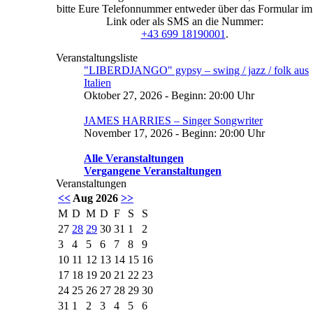
bitte Eure Telefonnummer entweder über das Formular im
Link oder als SMS an die Nummer:
+43 699 18190001
.
Veranstaltungsliste
"LIBERDJANGO" gypsy – swing / jazz / folk aus
Italien
Oktober 27, 2026 - Beginn: 20:00 Uhr
JAMES HARRIES – Singer Songwriter
November 17, 2026 - Beginn: 20:00 Uhr
Alle Veranstaltungen
Vergangene Veranstaltungen
Veranstaltungen
<<
Aug 2026
>>
M
D
M
D
F
S
S
27
28
29
30
31
1
2
3
4
5
6
7
8
9
10
11
12
13
14
15
16
17
18
19
20
21
22
23
24
25
26
27
28
29
30
31
1
2
3
4
5
6