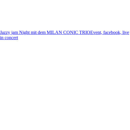
Jazzy jam Night mit dem MILAN CONIC TRIO
Event, facebook, live
in concert