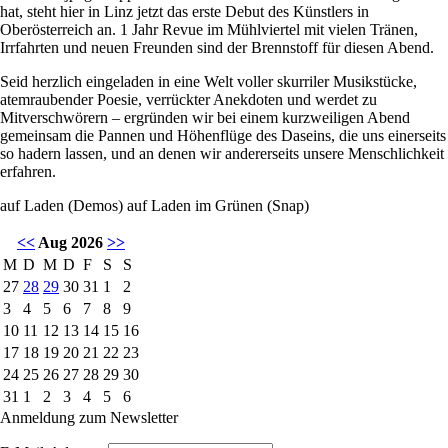
hat, steht hier in Linz jetzt das erste Debut des Künstlers in
Oberösterreich an. 1 Jahr Revue im Mühlviertel mit vielen Tränen,
Irrfahrten und neuen Freunden sind der Brennstoff für diesen Abend.
Seid herzlich eingeladen in eine Welt voller skurriler Musikstücke,
atemraubender Poesie, verrückter Anekdoten und werdet zu
Mitverschwörern – ergründen wir bei einem kurzweiligen Abend
gemeinsam die Pannen und Höhenflüge des Daseins, die uns einerseits
so hadern lassen, und an denen wir andererseits unsere Menschlichkeit
erfahren.
auf Laden
(Demos)
auf Laden im Grünen
(Snap)
<<
Aug 2026
>>
M
D
M
D
F
S
S
27
28
29
30
31
1
2
3
4
5
6
7
8
9
10
11
12
13
14
15
16
17
18
19
20
21
22
23
24
25
26
27
28
29
30
31
1
2
3
4
5
6
Anmeldung zum Newsletter