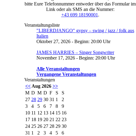
bitte Eure Telefonnummer entweder über das Formular im
Link oder als SMS an die Nummer:
+43 699 18190001
.
Veranstaltungsliste
"LIBERDJANGO" gypsy – swing / jazz / folk aus
Italien
Oktober 27, 2026 - Beginn: 20:00 Uhr
JAMES HARRIES – Singer Songwriter
November 17, 2026 - Beginn: 20:00 Uhr
Alle Veranstaltungen
Vergangene Veranstaltungen
Veranstaltungen
<<
Aug 2026
>>
M
D
M
D
F
S
S
27
28
29
30
31
1
2
3
4
5
6
7
8
9
10
11
12
13
14
15
16
17
18
19
20
21
22
23
24
25
26
27
28
29
30
31
1
2
3
4
5
6