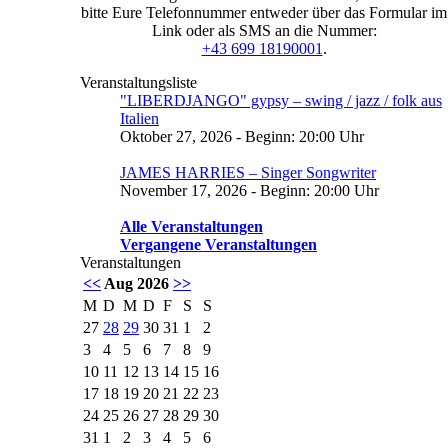
bitte Eure Telefonnummer entweder über das Formular im
Link oder als SMS an die Nummer:
+43 699 18190001
.
Veranstaltungsliste
"LIBERDJANGO" gypsy – swing / jazz / folk aus
Italien
Oktober 27, 2026 - Beginn: 20:00 Uhr
JAMES HARRIES – Singer Songwriter
November 17, 2026 - Beginn: 20:00 Uhr
Alle Veranstaltungen
Vergangene Veranstaltungen
Veranstaltungen
<<
Aug 2026
>>
M
D
M
D
F
S
S
27
28
29
30
31
1
2
3
4
5
6
7
8
9
10
11
12
13
14
15
16
17
18
19
20
21
22
23
24
25
26
27
28
29
30
31
1
2
3
4
5
6