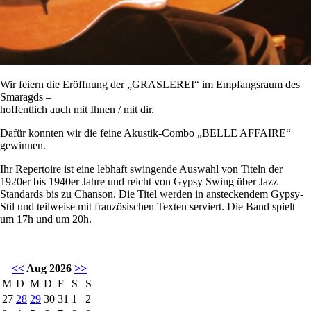
Wir feiern die Eröffnung der „GRASLEREI“ im Empfangsraum des
Smaragds –
hoffentlich auch mit Ihnen / mit dir.
Dafür konnten wir die feine Akustik-Combo „BELLE AFFAIRE“
gewinnen.
Ihr Repertoire ist eine lebhaft swingende Auswahl von Titeln der
1920er bis 1940er Jahre und reicht von Gypsy Swing über Jazz
Standards bis zu Chanson. Die Titel werden in ansteckendem Gypsy-
Stil und teilweise mit französischen Texten serviert. Die Band spielt
um 17h und um 20h.
<<
Aug 2026
>>
M
D
M
D
F
S
S
27
28
29
30
31
1
2