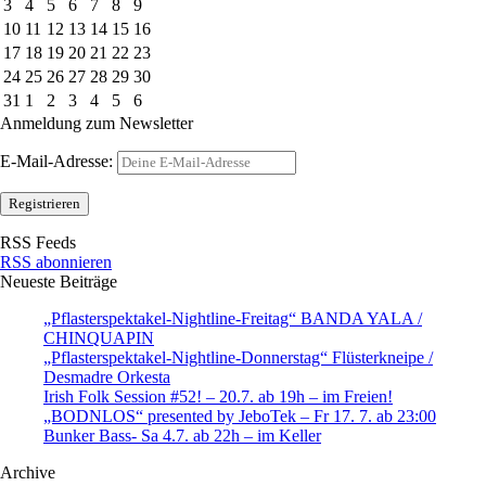
3
4
5
6
7
8
9
10
11
12
13
14
15
16
17
18
19
20
21
22
23
24
25
26
27
28
29
30
31
1
2
3
4
5
6
Anmeldung zum Newsletter
E-Mail-Adresse:
RSS Feeds
RSS abonnieren
Neueste Beiträge
„Pflasterspektakel-Nightline-Freitag“ BANDA YALA /
CHINQUAPIN
„Pflasterspektakel-Nightline-Donnerstag“ Flüsterkneipe /
Desmadre Orkesta
Irish Folk Session #52! – 20.7. ab 19h – im Freien!
„BODNLOS“ presented by JeboTek – Fr 17. 7. ab 23:00
Bunker Bass- Sa 4.7. ab 22h – im Keller
Archive