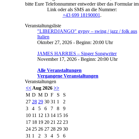
bitte Eure Telefonnummer entweder über das Formular im
Link oder als SMS an die Nummer:
+43 699 18190001
.
Veranstaltungsliste
"LIBERDJANGO" gypsy – swing / jazz / folk aus
Italien
Oktober 27, 2026 - Beginn: 20:00 Uhr
JAMES HARRIES – Singer Songwriter
November 17, 2026 - Beginn: 20:00 Uhr
Alle Veranstaltungen
Vergangene Veranstaltungen
Veranstaltungen
<<
Aug 2026
>>
M
D
M
D
F
S
S
27
28
29
30
31
1
2
3
4
5
6
7
8
9
10
11
12
13
14
15
16
17
18
19
20
21
22
23
24
25
26
27
28
29
30
31
1
2
3
4
5
6