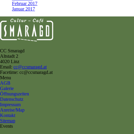
Februar 2017
Januar 2017
CC Smaragd
Altstadt 2
4020 Linz
Email:
cc@ccsmaragd.at
Facetime: cc@ccsmaragd.at
Menu
AGB
Galerie
Öffnungszeiten
Datenschutz
Impressum
Anreise/Map
Kontakt
Sitemap
Events