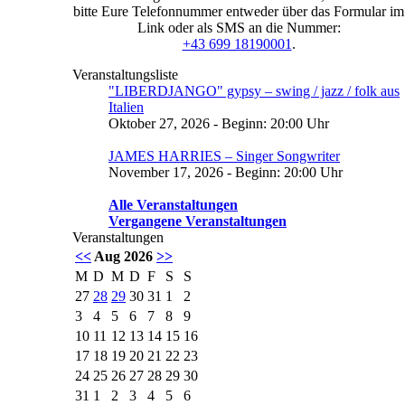
bitte Eure Telefonnummer entweder über das Formular im
Link oder als SMS an die Nummer:
+43 699 18190001
.
Veranstaltungsliste
"LIBERDJANGO" gypsy – swing / jazz / folk aus
Italien
Oktober 27, 2026 - Beginn: 20:00 Uhr
JAMES HARRIES – Singer Songwriter
November 17, 2026 - Beginn: 20:00 Uhr
Alle Veranstaltungen
Vergangene Veranstaltungen
Veranstaltungen
<<
Aug 2026
>>
M
D
M
D
F
S
S
27
28
29
30
31
1
2
3
4
5
6
7
8
9
10
11
12
13
14
15
16
17
18
19
20
21
22
23
24
25
26
27
28
29
30
31
1
2
3
4
5
6