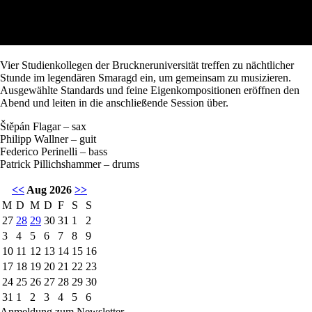
Vier Studienkollegen der Bruckneruniversität treffen zu nächtlicher
Stunde im legendären Smaragd ein, um gemeinsam zu musizieren.
Ausgewählte Standards und feine Eigenkompositionen eröffnen den
Abend und leiten in die anschließende Session über.
Štěpán Flagar – sax
Philipp Wallner – guit
Federico Perinelli – bass
Patrick Pillichshammer – drums
<<
Aug 2026
>>
M
D
M
D
F
S
S
27
28
29
30
31
1
2
3
4
5
6
7
8
9
10
11
12
13
14
15
16
17
18
19
20
21
22
23
24
25
26
27
28
29
30
31
1
2
3
4
5
6
Anmeldung zum Newsletter