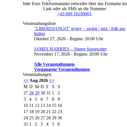
bitte Eure Telefonnummer entweder über das Formular im
Link oder als SMS an die Nummer:
+43 699 18190001
.
Veranstaltungsliste
"LIBERDJANGO" gypsy – swing / jazz / folk aus
Italien
Oktober 27, 2026 - Beginn: 20:00 Uhr
JAMES HARRIES – Singer Songwriter
November 17, 2026 - Beginn: 20:00 Uhr
Alle Veranstaltungen
Vergangene Veranstaltungen
Veranstaltungen
<<
Aug 2026
>>
M
D
M
D
F
S
S
27
28
29
30
31
1
2
3
4
5
6
7
8
9
10
11
12
13
14
15
16
17
18
19
20
21
22
23
24
25
26
27
28
29
30
31
1
2
3
4
5
6