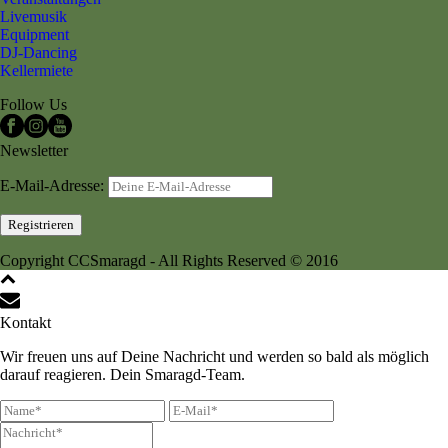
Livemusik
Equipment
DJ-Dancing
Kellermiete
Follow Us
Newsletter
E-Mail-Adresse:
Copyright CCSmaragd - All Rights Reserved © 2016
Kontakt
Wir freuen uns auf Deine Nachricht und werden so bald als möglich
darauf reagieren. Dein Smaragd-Team.