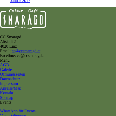
Januar 2017
CC Smaragd
Altstadt 2
4020 Linz
Email:
cc@ccsmaragd.at
Facetime: cc@ccsmaragd.at
Menu
AGB
Galerie
Öffnungszeiten
Datenschutz
Impressum
Anreise/Map
Kontakt
Sitemap
Events
WhatsApp für Events
Veranstaltungen