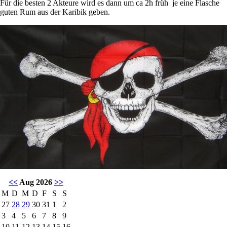
Für die besten 2 Akteure wird es dann um ca 2h früh je eine Flasche
guten Rum aus der Karibik geben.
<<
Aug 2026
>>
M
D
M
D
F
S
S
27
28
29
30
31
1
2
3
4
5
6
7
8
9
10
11
12
13
14
15
16