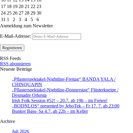
17
18
19
20
21
22
23
24
25
26
27
28
29
30
31
1
2
3
4
5
6
Anmeldung zum Newsletter
E-Mail-Adresse:
RSS Feeds
RSS abonnieren
Neueste Beiträge
„Pflasterspektakel-Nightline-Freitag“ BANDA YALA /
CHINQUAPIN
„Pflasterspektakel-Nightline-Donnerstag“ Flüsterkneipe /
Desmadre Orkesta
Irish Folk Session #52! – 20.7. ab 19h – im Freien!
„BODNLOS“ presented by JeboTek – Fr 17. 7. ab 23:00
Bunker Bass- Sa 4.7. ab 22h – im Keller
Archive
Juli 2026