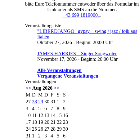
bitte Eure Telefonnummer entweder über das Formular im
Link oder als SMS an die Nummer:
+43 699 18190001
.
Veranstaltungsliste
"LIBERDJANGO" gypsy – swing / jazz / folk aus
Italien
Oktober 27, 2026 - Beginn: 20:00 Uhr
JAMES HARRIES – Singer Songwriter
November 17, 2026 - Beginn: 20:00 Uhr
Alle Veranstaltungen
Vergangene Veranstaltungen
Veranstaltungen
<<
Aug 2026
>>
M
D
M
D
F
S
S
27
28
29
30
31
1
2
3
4
5
6
7
8
9
10
11
12
13
14
15
16
17
18
19
20
21
22
23
24
25
26
27
28
29
30
31
1
2
3
4
5
6