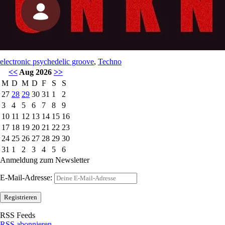
electronic psychedelic groove
,
Techno
<<
Aug 2026
>>
M
D
M
D
F
S
S
27
28
29
30
31
1
2
3
4
5
6
7
8
9
10
11
12
13
14
15
16
17
18
19
20
21
22
23
24
25
26
27
28
29
30
31
1
2
3
4
5
6
Anmeldung zum Newsletter
E-Mail-Adresse:
RSS Feeds
RSS abonnieren