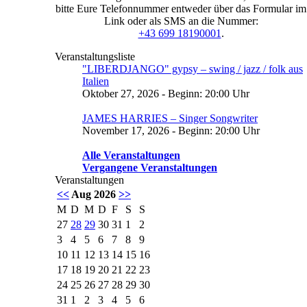
bitte Eure Telefonnummer entweder über das Formular im
Link oder als SMS an die Nummer:
+43 699 18190001
.
Veranstaltungsliste
"LIBERDJANGO" gypsy – swing / jazz / folk aus
Italien
Oktober 27, 2026 - Beginn: 20:00 Uhr
JAMES HARRIES – Singer Songwriter
November 17, 2026 - Beginn: 20:00 Uhr
Alle Veranstaltungen
Vergangene Veranstaltungen
Veranstaltungen
<<
Aug 2026
>>
M
D
M
D
F
S
S
27
28
29
30
31
1
2
3
4
5
6
7
8
9
10
11
12
13
14
15
16
17
18
19
20
21
22
23
24
25
26
27
28
29
30
31
1
2
3
4
5
6