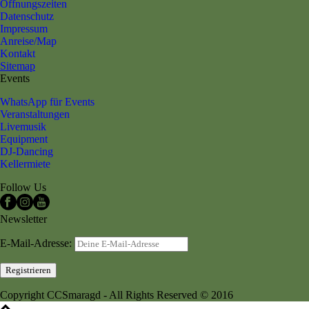
Öffnungszeiten
Datenschutz
Impressum
Anreise/Map
Kontakt
Sitemap
Events
WhatsApp für Events
Veranstaltungen
Livemusik
Equipment
DJ-Dancing
Kellermiete
Follow Us
Newsletter
E-Mail-Adresse:
Copyright CCSmaragd - All Rights Reserved © 2016