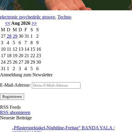
electronic psychedelic groove
,
Techno
<<
Aug 2026
>>
M
D
M
D
F
S
S
27
28
29
30
31
1
2
3
4
5
6
7
8
9
10
11
12
13
14
15
16
17
18
19
20
21
22
23
24
25
26
27
28
29
30
31
1
2
3
4
5
6
Anmeldung zum Newsletter
E-Mail-Adresse:
RSS Feeds
RSS abonnieren
Neueste Beiträge
„Pflasterspektakel-Nightline-Freitag“ BANDA YALA /