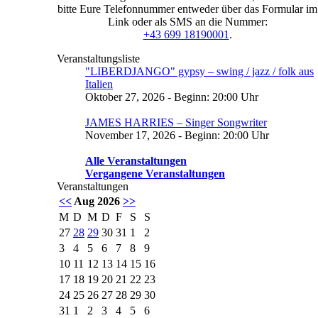
bitte Eure Telefonnummer entweder über das Formular im
Link oder als SMS an die Nummer:
+43 699 18190001
.
Veranstaltungsliste
"LIBERDJANGO" gypsy – swing / jazz / folk aus
Italien
Oktober 27, 2026 - Beginn: 20:00 Uhr
JAMES HARRIES – Singer Songwriter
November 17, 2026 - Beginn: 20:00 Uhr
Alle Veranstaltungen
Vergangene Veranstaltungen
Veranstaltungen
<<
Aug 2026
>>
M
D
M
D
F
S
S
27
28
29
30
31
1
2
3
4
5
6
7
8
9
10
11
12
13
14
15
16
17
18
19
20
21
22
23
24
25
26
27
28
29
30
31
1
2
3
4
5
6