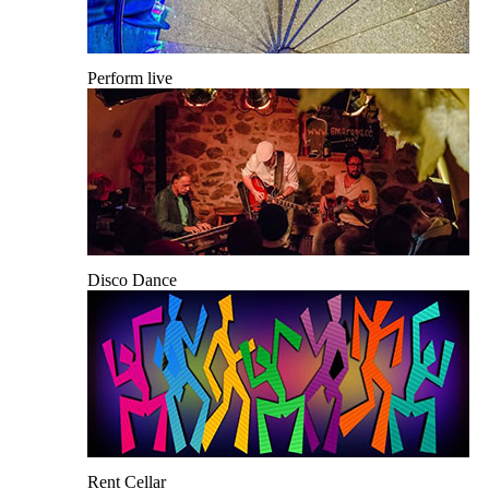
Perform live
Disco Dance
Rent Cellar