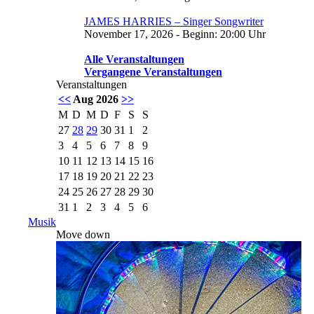
JAMES HARRIES – Singer Songwriter
November 17, 2026 - Beginn: 20:00 Uhr
Alle Veranstaltungen
Vergangene Veranstaltungen
Veranstaltungen
<<
Aug 2026
>>
M
D
M
D
F
S
S
27
28
29
30
31
1
2
3
4
5
6
7
8
9
10
11
12
13
14
15
16
17
18
19
20
21
22
23
24
25
26
27
28
29
30
31
1
2
3
4
5
6
Musik
Move down