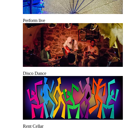
Perform live
Disco Dance
Rent Cellar