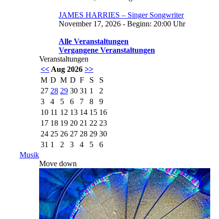
JAMES HARRIES – Singer Songwriter
November 17, 2026 - Beginn: 20:00 Uhr
Alle Veranstaltungen
Vergangene Veranstaltungen
Veranstaltungen
<<
Aug 2026
>>
M
D
M
D
F
S
S
27
28
29
30
31
1
2
3
4
5
6
7
8
9
10
11
12
13
14
15
16
17
18
19
20
21
22
23
24
25
26
27
28
29
30
31
1
2
3
4
5
6
Musik
Move down