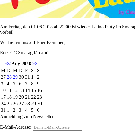
Am Freitag den 01.06.2018 ab 22:00 ist wieder Latino Party im Smarag
vorbei!
Wir freuen uns auf Euer Kommen,
Euer CC Smaragd-Team!
<<
Aug 2026
>>
M
D
M
D
F
S
S
27
28
29
30
31
1
2
3
4
5
6
7
8
9
10
11
12
13
14
15
16
17
18
19
20
21
22
23
24
25
26
27
28
29
30
31
1
2
3
4
5
6
Anmeldung zum Newsletter
E-Mail-Adresse: