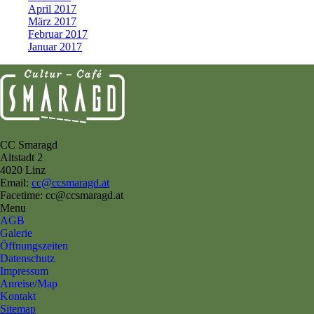
April 2017
März 2017
Februar 2017
Januar 2017
CC Smaragd
Altstadt 2
4020 Linz
Email:
cc@ccsmaragd.at
Facetime: cc@ccsmaragd.at
Menu
AGB
Galerie
Öffnungszeiten
Datenschutz
Impressum
Anreise/Map
Kontakt
Sitemap