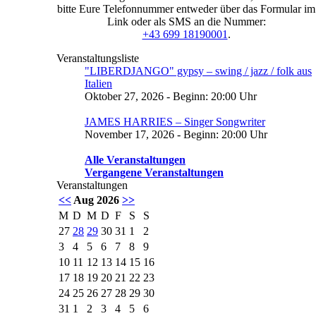
bitte Eure Telefonnummer entweder über das Formular im
Link oder als SMS an die Nummer:
+43 699 18190001
.
Veranstaltungsliste
"LIBERDJANGO" gypsy – swing / jazz / folk aus
Italien
Oktober 27, 2026 - Beginn: 20:00 Uhr
JAMES HARRIES – Singer Songwriter
November 17, 2026 - Beginn: 20:00 Uhr
Alle Veranstaltungen
Vergangene Veranstaltungen
Veranstaltungen
<<
Aug 2026
>>
M
D
M
D
F
S
S
27
28
29
30
31
1
2
3
4
5
6
7
8
9
10
11
12
13
14
15
16
17
18
19
20
21
22
23
24
25
26
27
28
29
30
31
1
2
3
4
5
6