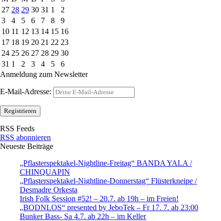
27
28
29
30
31
1
2
3
4
5
6
7
8
9
10
11
12
13
14
15
16
17
18
19
20
21
22
23
24
25
26
27
28
29
30
31
1
2
3
4
5
6
Anmeldung zum Newsletter
E-Mail-Adresse:
RSS Feeds
RSS abonnieren
Neueste Beiträge
„Pflasterspektakel-Nightline-Freitag“ BANDA YALA /
CHINQUAPIN
„Pflasterspektakel-Nightline-Donnerstag“ Flüsterkneipe /
Desmadre Orkesta
Irish Folk Session #52! – 20.7. ab 19h – im Freien!
„BODNLOS“ presented by JeboTek – Fr 17. 7. ab 23:00
Bunker Bass- Sa 4.7. ab 22h – im Keller