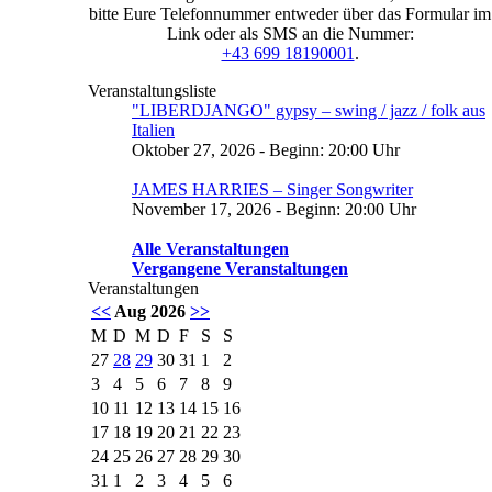
bitte Eure Telefonnummer entweder über das Formular im
Link oder als SMS an die Nummer:
+43 699 18190001
.
Veranstaltungsliste
"LIBERDJANGO" gypsy – swing / jazz / folk aus
Italien
Oktober 27, 2026 - Beginn: 20:00 Uhr
JAMES HARRIES – Singer Songwriter
November 17, 2026 - Beginn: 20:00 Uhr
Alle Veranstaltungen
Vergangene Veranstaltungen
Veranstaltungen
<<
Aug 2026
>>
M
D
M
D
F
S
S
27
28
29
30
31
1
2
3
4
5
6
7
8
9
10
11
12
13
14
15
16
17
18
19
20
21
22
23
24
25
26
27
28
29
30
31
1
2
3
4
5
6