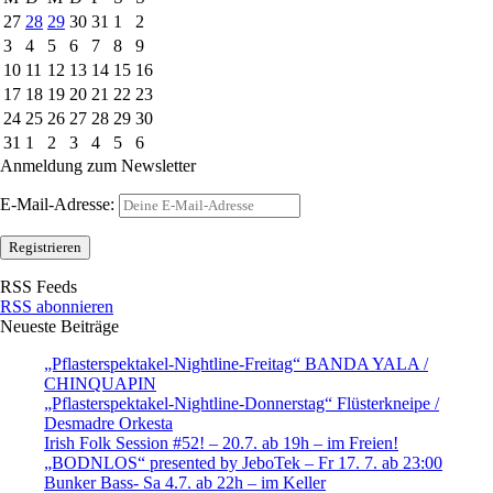
27
28
29
30
31
1
2
3
4
5
6
7
8
9
10
11
12
13
14
15
16
17
18
19
20
21
22
23
24
25
26
27
28
29
30
31
1
2
3
4
5
6
Anmeldung zum Newsletter
E-Mail-Adresse:
RSS Feeds
RSS abonnieren
Neueste Beiträge
„Pflasterspektakel-Nightline-Freitag“ BANDA YALA /
CHINQUAPIN
„Pflasterspektakel-Nightline-Donnerstag“ Flüsterkneipe /
Desmadre Orkesta
Irish Folk Session #52! – 20.7. ab 19h – im Freien!
„BODNLOS“ presented by JeboTek – Fr 17. 7. ab 23:00
Bunker Bass- Sa 4.7. ab 22h – im Keller