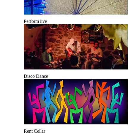
Perform live
Disco Dance
Rent Cellar