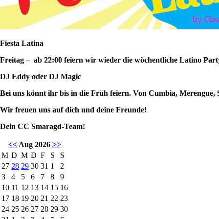
Fiesta Latina
Freitag – ab 22:00 feiern wir wieder die wöchentliche Latino Par
DJ Eddy oder DJ Magic
Bei uns könnt ihr bis in die Früh feiern. Von Cumbia, Merengue, 
Wir freuen uns auf dich und deine Freunde!
Dein CC Smaragd-Team!
<<
Aug 2026
>>
M
D
M
D
F
S
S
27
28
29
30
31
1
2
3
4
5
6
7
8
9
10
11
12
13
14
15
16
17
18
19
20
21
22
23
24
25
26
27
28
29
30