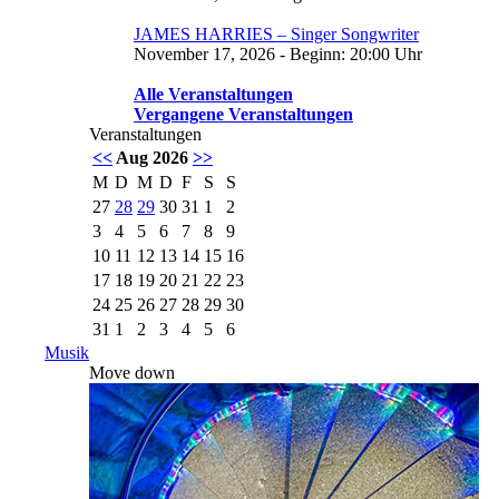
JAMES HARRIES – Singer Songwriter
November 17, 2026 - Beginn: 20:00 Uhr
Alle Veranstaltungen
Vergangene Veranstaltungen
Veranstaltungen
<<
Aug 2026
>>
M
D
M
D
F
S
S
27
28
29
30
31
1
2
3
4
5
6
7
8
9
10
11
12
13
14
15
16
17
18
19
20
21
22
23
24
25
26
27
28
29
30
31
1
2
3
4
5
6
Musik
Move down