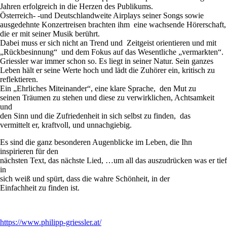
Jahren erfolgreich in die Herzen des Publikums.
Österreich- -und Deutschlandweite Airplays seiner Songs sowie
ausgedehnte Konzertreisen brachten ihm eine wachsende Hörerschaft,
die er mit seiner Musik berührt.
Dabei muss er sich nicht an Trend und Zeitgeist orientieren und mit
„Rückbesinnung“ und dem Fokus auf das Wesentliche „vermarkten“.
Griessler war immer schon so. Es liegt in seiner Natur. Sein ganzes
Leben hält er seine Werte hoch und lädt die Zuhörer ein, kritisch zu
reflektieren.
Ein „Ehrliches Miteinander“, eine klare Sprache, den Mut zu
seinen Träumen zu stehen und diese zu verwirklichen, Achtsamkeit
und
den Sinn und die Zufriedenheit in sich selbst zu finden, das
vermittelt er, kraftvoll, und unnachgiebig.
Es sind die ganz besonderen Augenblicke im Leben, die Ihn
inspirieren für den
nächsten Text, das nächste Lied, …um all das auszudrücken was er tief
in
sich weiß und spürt, dass die wahre Schönheit, in der
Einfachheit zu finden ist.
https://www.philipp-griessler.at/