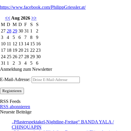
https://www.facebook.com/PhilippGriessler.at/
<<
Aug 2026
>>
M
D
M
D
F
S
S
27
28
29
30
31
1
2
3
4
5
6
7
8
9
10
11
12
13
14
15
16
17
18
19
20
21
22
23
24
25
26
27
28
29
30
31
1
2
3
4
5
6
Anmeldung zum Newsletter
E-Mail-Adresse:
RSS Feeds
RSS abonnieren
Neueste Beiträge
„Pflasterspektakel-Nightline-Freitag“ BANDA YALA /
CHINQUAPIN