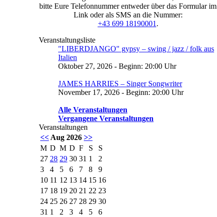
bitte Eure Telefonnummer entweder über das Formular im
Link oder als SMS an die Nummer:
+43 699 18190001
.
Veranstaltungsliste
"LIBERDJANGO" gypsy – swing / jazz / folk aus
Italien
Oktober 27, 2026 - Beginn: 20:00 Uhr
JAMES HARRIES – Singer Songwriter
November 17, 2026 - Beginn: 20:00 Uhr
Alle Veranstaltungen
Vergangene Veranstaltungen
Veranstaltungen
<<
Aug 2026
>>
M
D
M
D
F
S
S
27
28
29
30
31
1
2
3
4
5
6
7
8
9
10
11
12
13
14
15
16
17
18
19
20
21
22
23
24
25
26
27
28
29
30
31
1
2
3
4
5
6