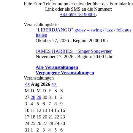
bitte Eure Telefonnummer entweder über das Formular im
Link oder als SMS an die Nummer:
+43 699 18190001
.
Veranstaltungsliste
"LIBERDJANGO" gypsy – swing / jazz / folk aus
Italien
Oktober 27, 2026 - Beginn: 20:00 Uhr
JAMES HARRIES – Singer Songwriter
November 17, 2026 - Beginn: 20:00 Uhr
Alle Veranstaltungen
Vergangene Veranstaltungen
Veranstaltungen
<<
Aug 2026
>>
M
D
M
D
F
S
S
27
28
29
30
31
1
2
3
4
5
6
7
8
9
10
11
12
13
14
15
16
17
18
19
20
21
22
23
24
25
26
27
28
29
30
31
1
2
3
4
5
6