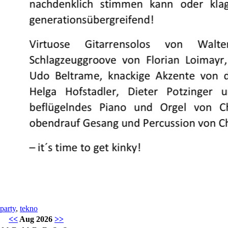
party
,
tekno
<<
Aug 2026
>>