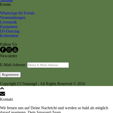
Events
WhatsApp für Events
Veranstaltungen
Livemusik
Equipment
DJ-Dancing
Kellermiete
Follow Us
Newsletter
E-Mail-Adresse:
Copyright CCSmaragd - All Rights Reserved © 2016
Kontakt
Wir freuen uns auf Deine Nachricht und werden so bald als möglich
darauf reagieren. Dein Smaragd-Team.