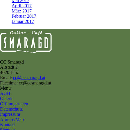
Mai 2017
April 2017
März 2017
Februar 2017
Januar 2017
CC Smaragd
Altstadt 2
4020 Linz
Email:
cc@ccsmaragd.at
Facetime: cc@ccsmaragd.at
Menu
AGB
Galerie
Öffnungszeiten
Datenschutz
Impressum
Anreise/Map
Kontakt
Sitemap