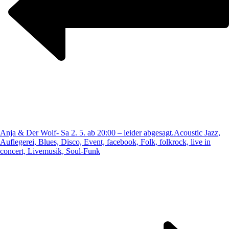
Anja & Der Wolf- Sa 2. 5. ab 20:00 – leider abgesagt.
Acoustic Jazz,
Auflegerei, Blues, Disco, Event, facebook, Folk, folkrock, live in
concert, Livemusik, Soul-Funk