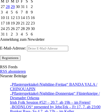
M
D
M
D
F
S
S
27
28
29
30
31
1
2
3
4
5
6
7
8
9
10
11
12
13
14
15
16
17
18
19
20
21
22
23
24
25
26
27
28
29
30
31
1
2
3
4
5
6
Anmeldung zum Newsletter
E-Mail-Adresse:
RSS Feeds
RSS abonnieren
Neueste Beiträge
„Pflasterspektakel-Nightline-Freitag“ BANDA YALA /
CHINQUAPIN
„Pflasterspektakel-Nightline-Donnerstag“ Flüsterkneipe /
Desmadre Orkesta
Irish Folk Session #52! – 20.7. ab 19h – im Freien!
„BODNLOS“ presented by JeboTek – Fr 17. 7. ab 23:00
Bunker Bass- Sa 4.7. ab 22h – im Keller