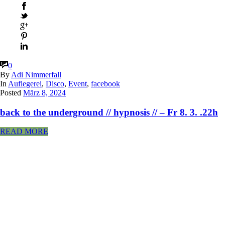
0
By
Adi Nimmerfall
In
Auflegerei
,
Disco
,
Event
,
facebook
Posted
März 8, 2024
back to the underground // hypnosis // – Fr 8. 3. .22h
READ MORE