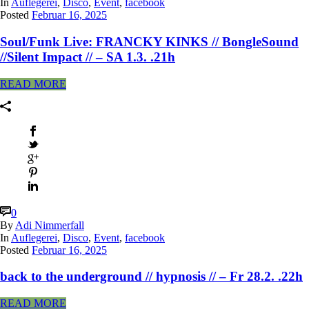
In
Auflegerei
,
Disco
,
Event
,
facebook
Posted
Februar 16, 2025
Soul/Funk Live: FRANCKY KINKS // BongleSound
//Silent Impact // – SA 1.3. .21h
READ MORE
0
By
Adi Nimmerfall
In
Auflegerei
,
Disco
,
Event
,
facebook
Posted
Februar 16, 2025
back to the underground // hypnosis // – Fr 28.2. .22h
READ MORE