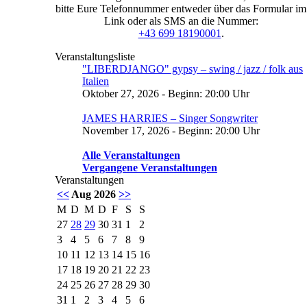
bitte Eure Telefonnummer entweder über das Formular im
Link oder als SMS an die Nummer:
+43 699 18190001
.
Veranstaltungsliste
"LIBERDJANGO" gypsy – swing / jazz / folk aus
Italien
Oktober 27, 2026 - Beginn: 20:00 Uhr
JAMES HARRIES – Singer Songwriter
November 17, 2026 - Beginn: 20:00 Uhr
Alle Veranstaltungen
Vergangene Veranstaltungen
Veranstaltungen
<<
Aug 2026
>>
M
D
M
D
F
S
S
27
28
29
30
31
1
2
3
4
5
6
7
8
9
10
11
12
13
14
15
16
17
18
19
20
21
22
23
24
25
26
27
28
29
30
31
1
2
3
4
5
6