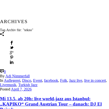
ARCHIVES
Tag-Archiv für: "tekno"
0
By
Adi Nimmerfall
In
Auflegerei
,
Disco
,
Event
,
facebook
,
Folk
,
Jazz live
,
live in concert
,
Livemusik
,
Turkish Jazz
Posted
April 7, 2026
Mi 13.5. ab 20h: live world-jazz aus Istanbul:
„KAPIKO“ Grand Austrian Tour – danach: DJ El