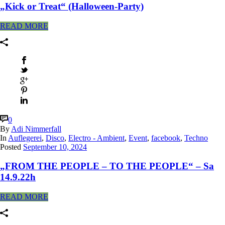
„Kick or Treat“ (Halloween-Party)
READ MORE
0
By
Adi Nimmerfall
In
Auflegerei
,
Disco
,
Electro - Ambient
,
Event
,
facebook
,
Techno
Posted
September 10, 2024
„FROM THE PEOPLE – TO THE PEOPLE“ – Sa
14.9.22h
READ MORE