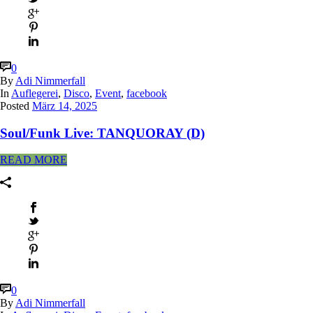
0
By
Adi Nimmerfall
In
Auflegerei
,
Disco
,
Event
,
facebook
Posted
März 14, 2025
Soul/Funk Live: TANQUORAY (D)
READ MORE
0
By
Adi Nimmerfall