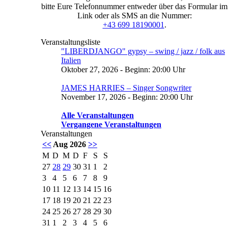
bitte Eure Telefonnummer entweder über das Formular im
Link oder als SMS an die Nummer:
+43 699 18190001
.
Veranstaltungsliste
"LIBERDJANGO" gypsy – swing / jazz / folk aus
Italien
Oktober 27, 2026 - Beginn: 20:00 Uhr
JAMES HARRIES – Singer Songwriter
November 17, 2026 - Beginn: 20:00 Uhr
Alle Veranstaltungen
Vergangene Veranstaltungen
Veranstaltungen
<<
Aug 2026
>>
M
D
M
D
F
S
S
27
28
29
30
31
1
2
3
4
5
6
7
8
9
10
11
12
13
14
15
16
17
18
19
20
21
22
23
24
25
26
27
28
29
30
31
1
2
3
4
5
6