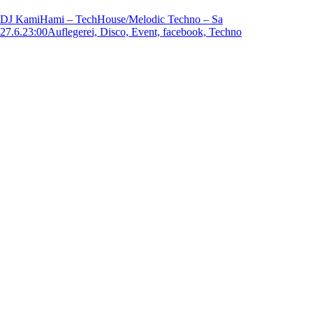
DJ KamiHami – TechHouse/Melodic Techno – Sa
27.6.23:00
Auflegerei, Disco, Event, facebook, Techno