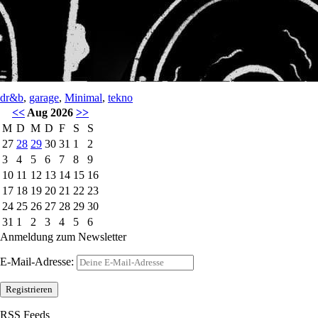
dr&b
,
garage
,
Minimal
,
tekno
<<
Aug 2026
>>
M
D
M
D
F
S
S
27
28
29
30
31
1
2
3
4
5
6
7
8
9
10
11
12
13
14
15
16
17
18
19
20
21
22
23
24
25
26
27
28
29
30
31
1
2
3
4
5
6
Anmeldung zum Newsletter
E-Mail-Adresse:
RSS Feeds