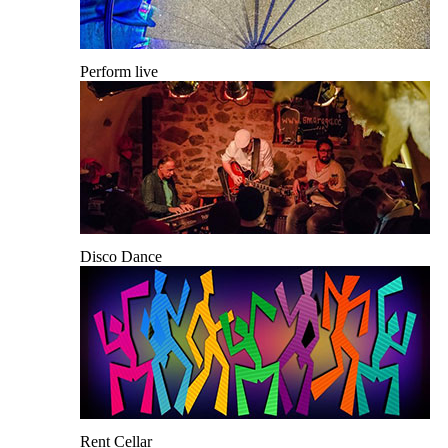
Perform live
Disco Dance
Rent Cellar