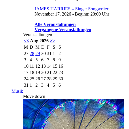
JAMES HARRIES – Singer Songwriter
November 17, 2026 - Beginn: 20:00 Uhr
Alle Veranstaltungen
Vergangene Veranstaltungen
Veranstaltungen
<<
Aug 2026
>>
M
D
M
D
F
S
S
27
28
29
30
31
1
2
3
4
5
6
7
8
9
10
11
12
13
14
15
16
17
18
19
20
21
22
23
24
25
26
27
28
29
30
31
1
2
3
4
5
6
Musik
Move down