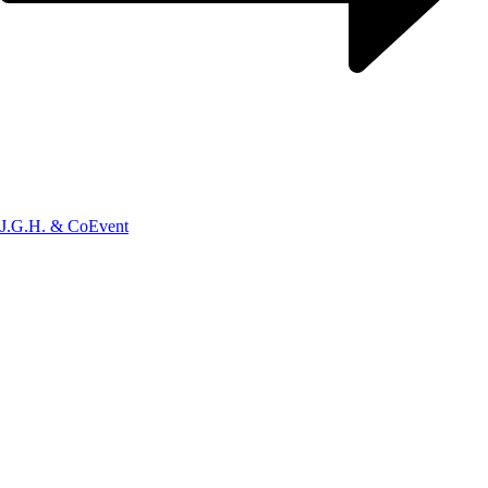
J.G.H. & Co
Event