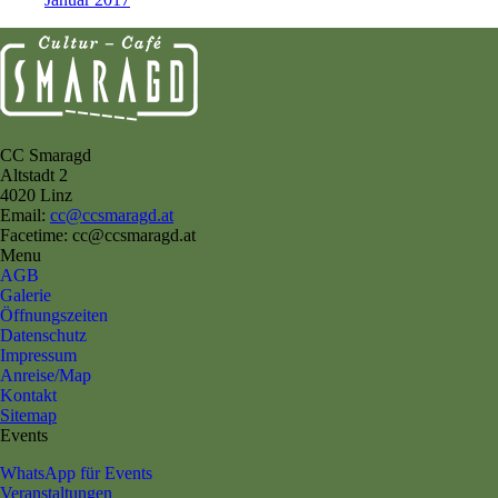
CC Smaragd
Altstadt 2
4020 Linz
Email:
cc@ccsmaragd.at
Facetime: cc@ccsmaragd.at
Menu
AGB
Galerie
Öffnungszeiten
Datenschutz
Impressum
Anreise/Map
Kontakt
Sitemap
Events
WhatsApp für Events
Veranstaltungen