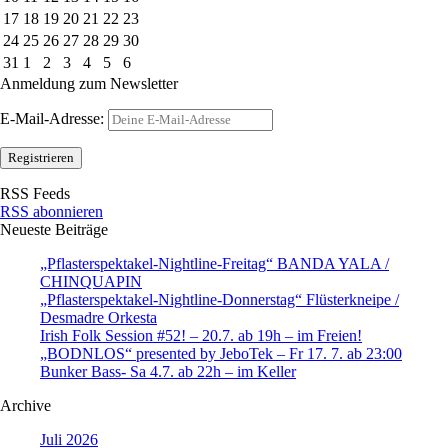
17
18
19
20
21
22
23
24
25
26
27
28
29
30
31
1
2
3
4
5
6
Anmeldung zum Newsletter
E-Mail-Adresse:
RSS Feeds
RSS abonnieren
Neueste Beiträge
„Pflasterspektakel-Nightline-Freitag“ BANDA YALA /
CHINQUAPIN
„Pflasterspektakel-Nightline-Donnerstag“ Flüsterkneipe /
Desmadre Orkesta
Irish Folk Session #52! – 20.7. ab 19h – im Freien!
„BODNLOS“ presented by JeboTek – Fr 17. 7. ab 23:00
Bunker Bass- Sa 4.7. ab 22h – im Keller
Archive
Juli 2026