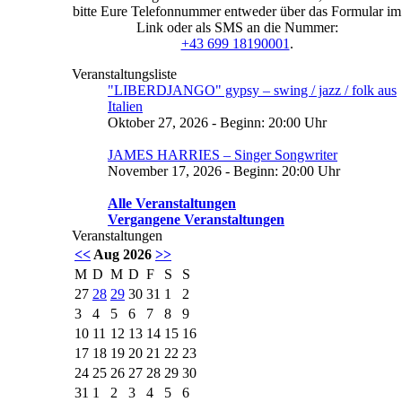
bitte Eure Telefonnummer entweder über das Formular im
Link oder als SMS an die Nummer:
+43 699 18190001
.
Veranstaltungsliste
"LIBERDJANGO" gypsy – swing / jazz / folk aus
Italien
Oktober 27, 2026 - Beginn: 20:00 Uhr
JAMES HARRIES – Singer Songwriter
November 17, 2026 - Beginn: 20:00 Uhr
Alle Veranstaltungen
Vergangene Veranstaltungen
Veranstaltungen
<<
Aug 2026
>>
M
D
M
D
F
S
S
27
28
29
30
31
1
2
3
4
5
6
7
8
9
10
11
12
13
14
15
16
17
18
19
20
21
22
23
24
25
26
27
28
29
30
31
1
2
3
4
5
6