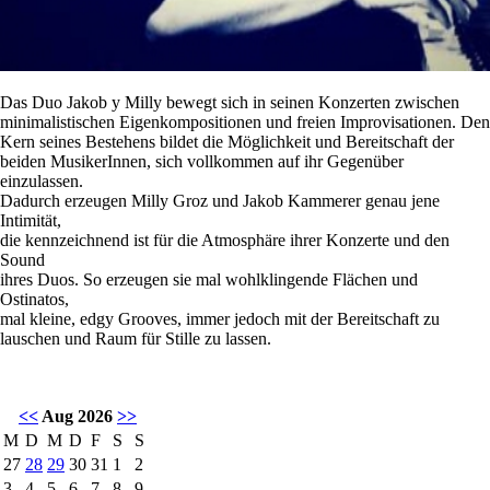
Das Duo Jakob y Milly bewegt sich in seinen Konzerten zwischen
minimalistischen Eigenkompositionen und freien Improvisationen. Den
Kern seines Bestehens bildet die Möglichkeit und Bereitschaft der
beiden MusikerInnen, sich vollkommen auf ihr Gegenüber
einzulassen.
Dadurch erzeugen Milly Groz und Jakob Kammerer genau jene
Intimität,
die kennzeichnend ist für die Atmosphäre ihrer Konzerte und den
Sound
ihres Duos. So erzeugen sie mal wohlklingende Flächen und
Ostinatos,
mal kleine, edgy Grooves, immer jedoch mit der Bereitschaft zu
lauschen und Raum für Stille zu lassen.
<<
Aug 2026
>>
M
D
M
D
F
S
S
27
28
29
30
31
1
2
3
4
5
6
7
8
9