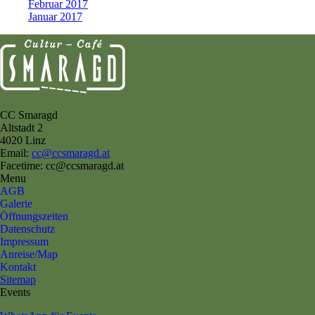
Februar 2017
Januar 2017
CC Smaragd
Altstadt 2
4020 Linz
Email:
cc@ccsmaragd.at
Facetime: cc@ccsmaragd.at
Menu
AGB
Galerie
Öffnungszeiten
Datenschutz
Impressum
Anreise/Map
Kontakt
Sitemap
Events