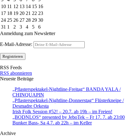
10
11
12
13
14
15
16
17
18
19
20
21
22
23
24
25
26
27
28
29
30
31
1
2
3
4
5
6
Anmeldung zum Newsletter
E-Mail-Adresse:
RSS Feeds
RSS abonnieren
Neueste Beiträge
„Pflasterspektakel-Nightline-Freitag“ BANDA YALA /
CHINQUAPIN
„Pflasterspektakel-Nightline-Donnerstag“ Flüsterkneipe /
Desmadre Orkesta
Irish Folk Session #52! – 20.7. ab 19h – im Freien!
„BODNLOS“ presented by JeboTek – Fr 17. 7. ab 23:00
Bunker Bass- Sa 4.7. ab 22h – im Keller
Archive