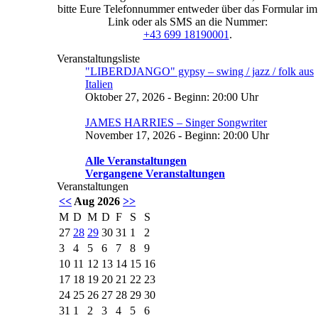
bitte Eure Telefonnummer entweder über das Formular im
Link oder als SMS an die Nummer:
+43 699 18190001
.
Veranstaltungsliste
"LIBERDJANGO" gypsy – swing / jazz / folk aus
Italien
Oktober 27, 2026 - Beginn: 20:00 Uhr
JAMES HARRIES – Singer Songwriter
November 17, 2026 - Beginn: 20:00 Uhr
Alle Veranstaltungen
Vergangene Veranstaltungen
Veranstaltungen
<<
Aug 2026
>>
M
D
M
D
F
S
S
27
28
29
30
31
1
2
3
4
5
6
7
8
9
10
11
12
13
14
15
16
17
18
19
20
21
22
23
24
25
26
27
28
29
30
31
1
2
3
4
5
6