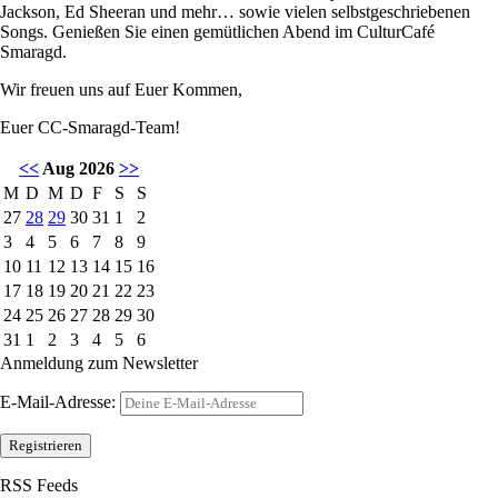
Jackson, Ed Sheeran und mehr… sowie vielen selbstgeschriebenen
Songs. Genießen Sie einen gemütlichen Abend im CulturCafé
Smaragd.
Wir freuen uns auf Euer Kommen,
Euer CC-Smaragd-Team!
<<
Aug 2026
>>
M
D
M
D
F
S
S
27
28
29
30
31
1
2
3
4
5
6
7
8
9
10
11
12
13
14
15
16
17
18
19
20
21
22
23
24
25
26
27
28
29
30
31
1
2
3
4
5
6
Anmeldung zum Newsletter
E-Mail-Adresse:
RSS Feeds