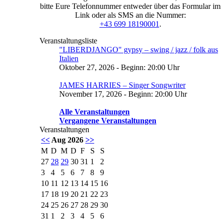
bitte Eure Telefonnummer entweder über das Formular im
Link oder als SMS an die Nummer:
+43 699 18190001
.
Veranstaltungsliste
"LIBERDJANGO" gypsy – swing / jazz / folk aus
Italien
Oktober 27, 2026 - Beginn: 20:00 Uhr
JAMES HARRIES – Singer Songwriter
November 17, 2026 - Beginn: 20:00 Uhr
Alle Veranstaltungen
Vergangene Veranstaltungen
Veranstaltungen
<<
Aug 2026
>>
M
D
M
D
F
S
S
27
28
29
30
31
1
2
3
4
5
6
7
8
9
10
11
12
13
14
15
16
17
18
19
20
21
22
23
24
25
26
27
28
29
30
31
1
2
3
4
5
6