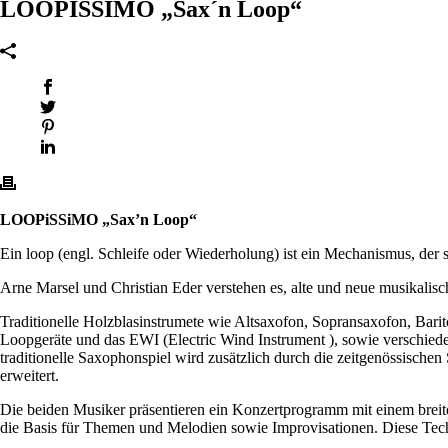
LOOPISSIMO „Sax´n Loop“
LOOPiSSiMO „Sax’n Loop“
Ein loop (engl. Schleife oder Wiederholung) ist ein Mechanismus, der
Arne Marsel und Christian Eder verstehen es, alte und neue musikalis
Traditionelle Holzblasinstrumete wie Altsaxofon, Sopransaxofon, Bari
Loopgeräte und das EWI (Electric Wind Instrument ), sowie verschiede
traditionelle Saxophonspiel wird zusätzlich durch die zeitgenössisch
erweitert.
Die beiden Musiker präsentieren ein Konzertprogramm mit einem br
die Basis für Themen und Melodien sowie Improvisationen. Diese Tech