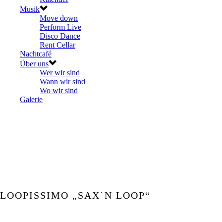
Musik
Move down
Perform Live
Disco Dance
Rent Cellar
Nachtcafé
Über uns
Wer wir sind
Wann wir sind
Wo wir sind
Galerie
LOOPISSIMO „SAX´N LOOP“