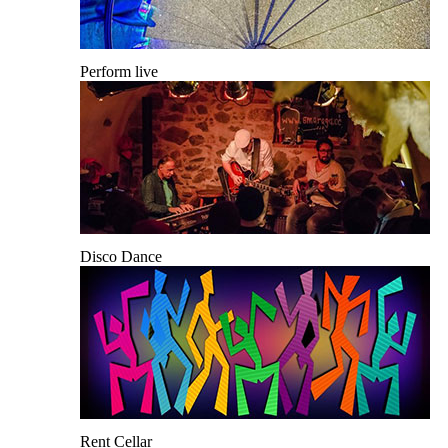
Perform live
Disco Dance
Rent Cellar