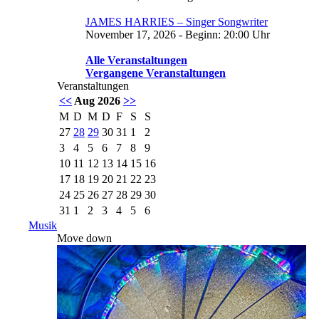
JAMES HARRIES – Singer Songwriter
November 17, 2026 - Beginn: 20:00 Uhr
Alle Veranstaltungen
Vergangene Veranstaltungen
Veranstaltungen
<<
Aug 2026
>>
M
D
M
D
F
S
S
27
28
29
30
31
1
2
3
4
5
6
7
8
9
10
11
12
13
14
15
16
17
18
19
20
21
22
23
24
25
26
27
28
29
30
31
1
2
3
4
5
6
Musik
Move down