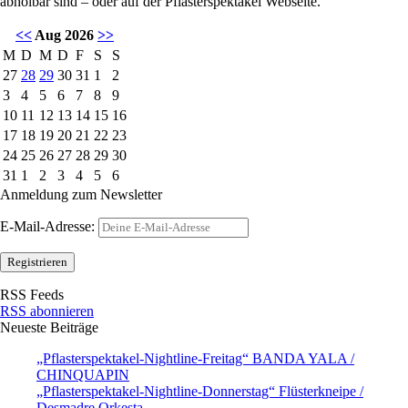
abholbar sind – oder auf der Pflasterspektakel Webseite.
<<
Aug 2026
>>
M
D
M
D
F
S
S
27
28
29
30
31
1
2
3
4
5
6
7
8
9
10
11
12
13
14
15
16
17
18
19
20
21
22
23
24
25
26
27
28
29
30
31
1
2
3
4
5
6
Anmeldung zum Newsletter
E-Mail-Adresse:
RSS Feeds
RSS abonnieren
Neueste Beiträge
„Pflasterspektakel-Nightline-Freitag“ BANDA YALA /
CHINQUAPIN
„Pflasterspektakel-Nightline-Donnerstag“ Flüsterkneipe /
Desmadre Orkesta