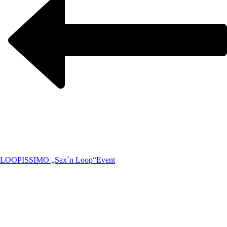
LOOPISSIMO „Sax´n Loop“
Event