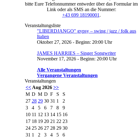
bitte Eure Telefonnummer entweder über das Formular im
Link oder als SMS an die Nummer:
+43 699 18190001
.
Veranstaltungsliste
"LIBERDJANGO" gypsy – swing / jazz / folk aus
Italien
Oktober 27, 2026 - Beginn: 20:00 Uhr
JAMES HARRIES – Singer Songwriter
November 17, 2026 - Beginn: 20:00 Uhr
Alle Veranstaltungen
Vergangene Veranstaltungen
Veranstaltungen
<<
Aug 2026
>>
M
D
M
D
F
S
S
27
28
29
30
31
1
2
3
4
5
6
7
8
9
10
11
12
13
14
15
16
17
18
19
20
21
22
23
24
25
26
27
28
29
30
31
1
2
3
4
5
6