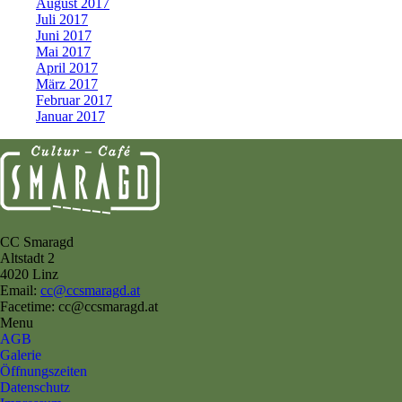
August 2017
Juli 2017
Juni 2017
Mai 2017
April 2017
März 2017
Februar 2017
Januar 2017
CC Smaragd
Altstadt 2
4020 Linz
Email:
cc@ccsmaragd.at
Facetime: cc@ccsmaragd.at
Menu
AGB
Galerie
Öffnungszeiten
Datenschutz