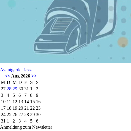
Avantgarde
,
Jazz
<<
Aug 2026
>>
M
D
M
D
F
S
S
27
28
29
30
31
1
2
3
4
5
6
7
8
9
10
11
12
13
14
15
16
17
18
19
20
21
22
23
24
25
26
27
28
29
30
31
1
2
3
4
5
6
Anmeldung zum Newsletter