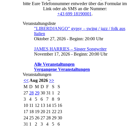
bitte Eure Telefonnummer entweder über das Formular im
Link oder als SMS an die Nummer:
+43 699 18190001
.
Veranstaltungsliste
"LIBERDJANGO" gypsy – swing / jazz / folk aus
Italien
Oktober 27, 2026 - Beginn: 20:00 Uhr
JAMES HARRIES – Singer Songwriter
November 17, 2026 - Beginn: 20:00 Uhr
Alle Veranstaltungen
Vergangene Veranstaltungen
Veranstaltungen
<<
Aug 2026
>>
M
D
M
D
F
S
S
27
28
29
30
31
1
2
3
4
5
6
7
8
9
10
11
12
13
14
15
16
17
18
19
20
21
22
23
24
25
26
27
28
29
30
31
1
2
3
4
5
6