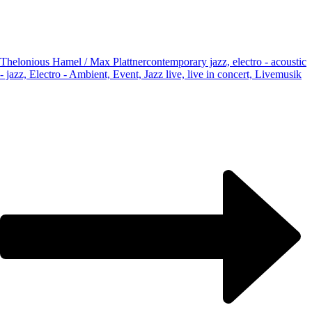
Thelonious Hamel / Max Plattner
contemporary jazz, electro - acoustic
- jazz, Electro - Ambient, Event, Jazz live, live in concert, Livemusik