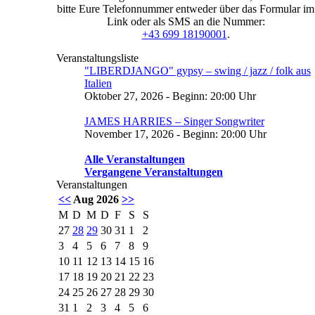
bitte Eure Telefonnummer entweder über das Formular im
Link oder als SMS an die Nummer:
+43 699 18190001
.
Veranstaltungsliste
"LIBERDJANGO" gypsy – swing / jazz / folk aus
Italien
Oktober 27, 2026 - Beginn: 20:00 Uhr
JAMES HARRIES – Singer Songwriter
November 17, 2026 - Beginn: 20:00 Uhr
Alle Veranstaltungen
Vergangene Veranstaltungen
Veranstaltungen
<<
Aug 2026
>>
M
D
M
D
F
S
S
27
28
29
30
31
1
2
3
4
5
6
7
8
9
10
11
12
13
14
15
16
17
18
19
20
21
22
23
24
25
26
27
28
29
30
31
1
2
3
4
5
6