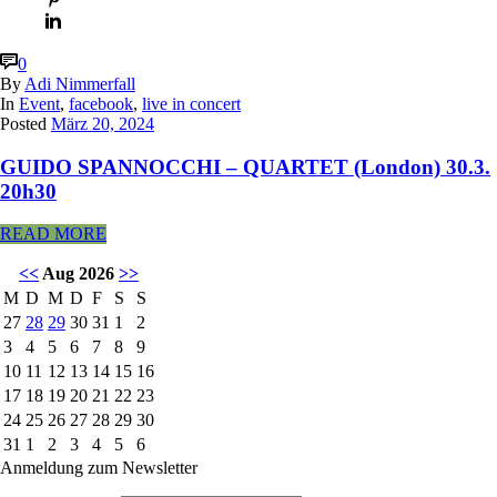
0
By
Adi Nimmerfall
In
Event
,
facebook
,
live in concert
Posted
März 20, 2024
GUIDO SPANNOCCHI – QUARTET (London) 30.3.
20h30
READ MORE
<<
Aug 2026
>>
M
D
M
D
F
S
S
27
28
29
30
31
1
2
3
4
5
6
7
8
9
10
11
12
13
14
15
16
17
18
19
20
21
22
23
24
25
26
27
28
29
30
31
1
2
3
4
5
6
Anmeldung zum Newsletter