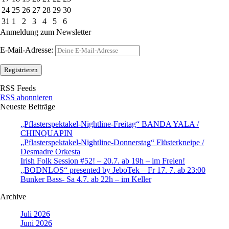
24
25
26
27
28
29
30
31
1
2
3
4
5
6
Anmeldung zum Newsletter
E-Mail-Adresse:
RSS Feeds
RSS abonnieren
Neueste Beiträge
„Pflasterspektakel-Nightline-Freitag“ BANDA YALA /
CHINQUAPIN
„Pflasterspektakel-Nightline-Donnerstag“ Flüsterkneipe /
Desmadre Orkesta
Irish Folk Session #52! – 20.7. ab 19h – im Freien!
„BODNLOS“ presented by JeboTek – Fr 17. 7. ab 23:00
Bunker Bass- Sa 4.7. ab 22h – im Keller
Archive
Juli 2026
Juni 2026