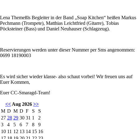
Lena Themeßls Begleiter in der Band „Soap Kitchen“ heißen Markus
Pechmann (Trompete), Matthias Leichtfried (Gitarre), Tobias
Pöcksteiner (Bass) und Daniel Neuhauser (Schlagzeug).
Reservierungen werden unter dieser Nummer per Sms angenommen:
0699 18190003
Es wird sicher wieder klasse- also schaut vorbei! Wir freuen uns auf
Euer Kommen,
Euer CC-Smaragd-Team!
<<
Aug 2026
>>
M
D
M
D
F
S
S
27
28
29
30
31
1
2
3
4
5
6
7
8
9
10
11
12
13
14
15
16
17
18
19
20
21
22
23