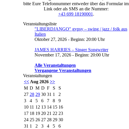
bitte Eure Telefonnummer entweder über das Formular im
Link oder als SMS an die Nummer:
+43 699 18190001
.
Veranstaltungsliste
"LIBERDJANGO" gypsy – swing / jazz / folk aus
Italien
Oktober 27, 2026 - Beginn: 20:00 Uhr
JAMES HARRIES – Singer Songwriter
November 17, 2026 - Beginn: 20:00 Uhr
Alle Veranstaltungen
Vergangene Veranstaltungen
Veranstaltungen
<<
Aug 2026
>>
M
D
M
D
F
S
S
27
28
29
30
31
1
2
3
4
5
6
7
8
9
10
11
12
13
14
15
16
17
18
19
20
21
22
23
24
25
26
27
28
29
30
31
1
2
3
4
5
6