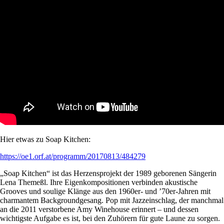
Hier etwas zu Soap Kitchen:
https://oe1.orf.at/programm/20170813/484279
„Soap Kitchen“ ist das Herzensprojekt der 1989 geborenen Sängerin
Lena Themeßl. Ihre Eigenkompositionen verbinden akustische
Grooves und soulige Klänge aus den 1960er- und ’70er-Jahren mit
charmantem Backgroundgesang. Pop mit Jazzeinschlag, der manchmal
an die 2011 verstorbene Amy Winehouse erinnert – und dessen
wichtigste Aufgabe es ist, bei den Zuhörern für gute Laune zu sorgen.