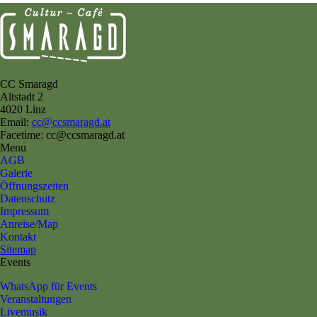
CC Smaragd
Altstadt 2
4020 Linz
Email:
cc@ccsmaragd.at
Facetime: cc@ccsmaragd.at
Menu
AGB
Galerie
Öffnungszeiten
Datenschutz
Impressum
Anreise/Map
Kontakt
Sitemap
Events
WhatsApp für Events
Veranstaltungen
Livemusik