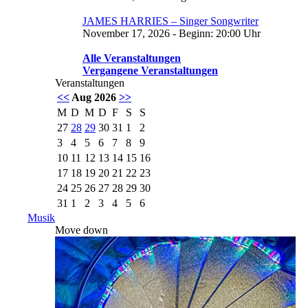
JAMES HARRIES – Singer Songwriter
November 17, 2026 - Beginn: 20:00 Uhr
Alle Veranstaltungen
Vergangene Veranstaltungen
Veranstaltungen
<<
Aug 2026
>>
M
D
M
D
F
S
S
27
28
29
30
31
1
2
3
4
5
6
7
8
9
10
11
12
13
14
15
16
17
18
19
20
21
22
23
24
25
26
27
28
29
30
31
1
2
3
4
5
6
Musik
Move down