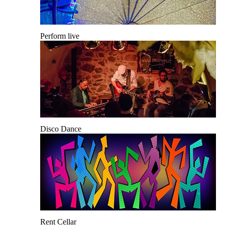
Perform live
Disco Dance
Rent Cellar