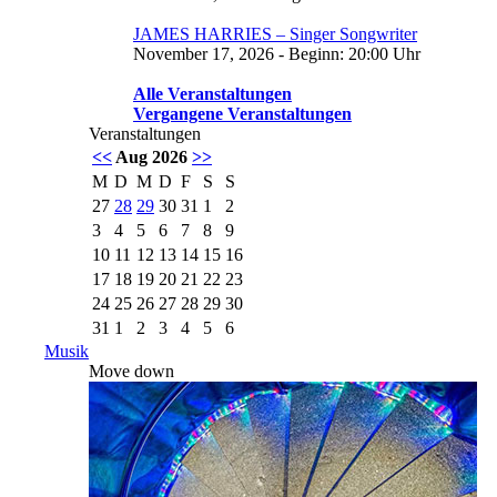
JAMES HARRIES – Singer Songwriter
November 17, 2026 - Beginn: 20:00 Uhr
Alle Veranstaltungen
Vergangene Veranstaltungen
Veranstaltungen
<<
Aug 2026
>>
M
D
M
D
F
S
S
27
28
29
30
31
1
2
3
4
5
6
7
8
9
10
11
12
13
14
15
16
17
18
19
20
21
22
23
24
25
26
27
28
29
30
31
1
2
3
4
5
6
Musik
Move down