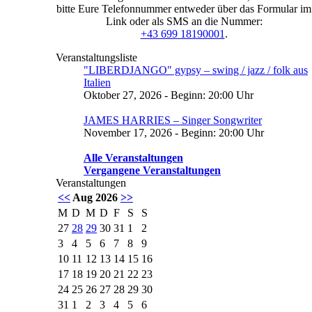
bitte Eure Telefonnummer entweder über das Formular im
Link oder als SMS an die Nummer:
+43 699 18190001
.
Veranstaltungsliste
"LIBERDJANGO" gypsy – swing / jazz / folk aus
Italien
Oktober 27, 2026 - Beginn: 20:00 Uhr
JAMES HARRIES – Singer Songwriter
November 17, 2026 - Beginn: 20:00 Uhr
Alle Veranstaltungen
Vergangene Veranstaltungen
Veranstaltungen
<<
Aug 2026
>>
M
D
M
D
F
S
S
27
28
29
30
31
1
2
3
4
5
6
7
8
9
10
11
12
13
14
15
16
17
18
19
20
21
22
23
24
25
26
27
28
29
30
31
1
2
3
4
5
6