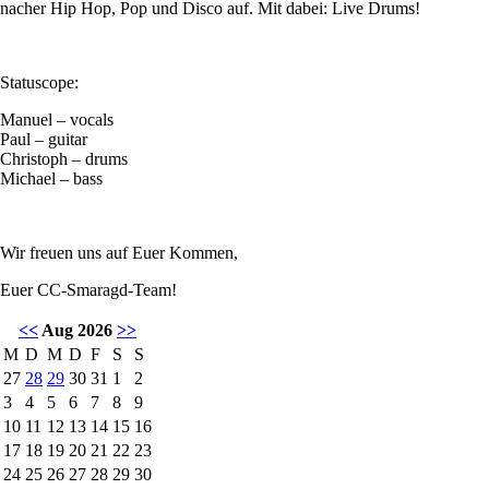
nacher Hip Hop, Pop und Disco auf. Mit dabei: Live Drums!
Statuscope:
Manuel – vocals
Paul – guitar
Christoph – drums
Michael – bass
Wir freuen uns auf Euer Kommen,
Euer CC-Smaragd-Team!
<<
Aug 2026
>>
M
D
M
D
F
S
S
27
28
29
30
31
1
2
3
4
5
6
7
8
9
10
11
12
13
14
15
16
17
18
19
20
21
22
23
24
25
26
27
28
29
30