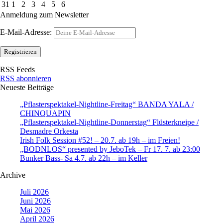
31
1
2
3
4
5
6
Anmeldung zum Newsletter
E-Mail-Adresse:
RSS Feeds
RSS abonnieren
Neueste Beiträge
„Pflasterspektakel-Nightline-Freitag“ BANDA YALA /
CHINQUAPIN
„Pflasterspektakel-Nightline-Donnerstag“ Flüsterkneipe /
Desmadre Orkesta
Irish Folk Session #52! – 20.7. ab 19h – im Freien!
„BODNLOS“ presented by JeboTek – Fr 17. 7. ab 23:00
Bunker Bass- Sa 4.7. ab 22h – im Keller
Archive
Juli 2026
Juni 2026
Mai 2026
April 2026