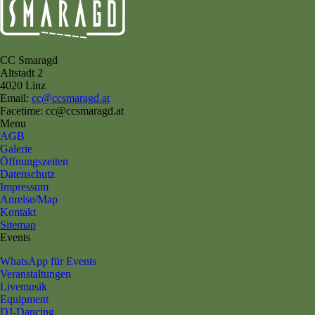
CC Smaragd
Altstadt 2
4020 Linz
Email:
cc@ccsmaragd.at
Facetime: cc@ccsmaragd.at
Menu
AGB
Galerie
Öffnungszeiten
Datenschutz
Impressum
Anreise/Map
Kontakt
Sitemap
Events
WhatsApp für Events
Veranstaltungen
Livemusik
Equipment
DJ-Dancing