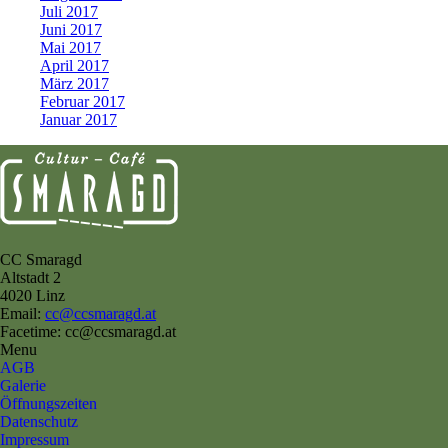
Juli 2017
Juni 2017
Mai 2017
April 2017
März 2017
Februar 2017
Januar 2017
CC Smaragd
Altstadt 2
4020 Linz
Email:
cc@ccsmaragd.at
Facetime: cc@ccsmaragd.at
Menu
AGB
Galerie
Öffnungszeiten
Datenschutz
Impressum