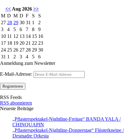
<<
Aug 2026
>>
M
D
M
D
F
S
S
27
28
29
30
31
1
2
3
4
5
6
7
8
9
10
11
12
13
14
15
16
17
18
19
20
21
22
23
24
25
26
27
28
29
30
31
1
2
3
4
5
6
Anmeldung zum Newsletter
E-Mail-Adresse:
RSS Feeds
RSS abonnieren
Neueste Beiträge
„Pflasterspektakel-Nightline-Freitag“ BANDA YALA /
CHINQUAPIN
„Pflasterspektakel-Nightline-Donnerstag“ Flüsterkneipe /
Desmadre Orkesta