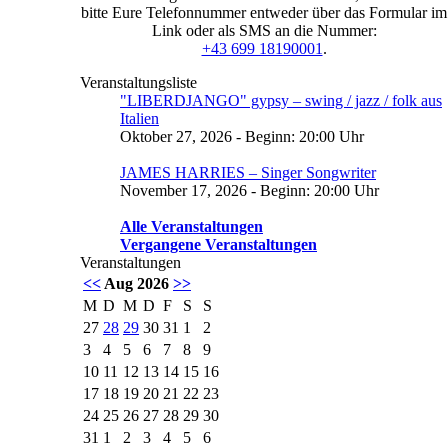
bitte Eure Telefonnummer entweder über das Formular im
Link oder als SMS an die Nummer:
+43 699 18190001
.
Veranstaltungsliste
"LIBERDJANGO" gypsy – swing / jazz / folk aus
Italien
Oktober 27, 2026 - Beginn: 20:00 Uhr
JAMES HARRIES – Singer Songwriter
November 17, 2026 - Beginn: 20:00 Uhr
Alle Veranstaltungen
Vergangene Veranstaltungen
Veranstaltungen
<<
Aug 2026
>>
M
D
M
D
F
S
S
27
28
29
30
31
1
2
3
4
5
6
7
8
9
10
11
12
13
14
15
16
17
18
19
20
21
22
23
24
25
26
27
28
29
30
31
1
2
3
4
5
6