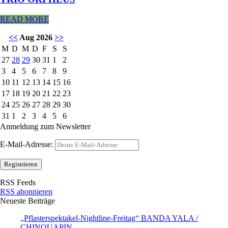
READ MORE
<<
Aug 2026
>>
M
D
M
D
F
S
S
27
28
29
30
31
1
2
3
4
5
6
7
8
9
10
11
12
13
14
15
16
17
18
19
20
21
22
23
24
25
26
27
28
29
30
31
1
2
3
4
5
6
Anmeldung zum Newsletter
E-Mail-Adresse:
RSS Feeds
RSS abonnieren
Neueste Beiträge
„Pflasterspektakel-Nightline-Freitag“ BANDA YALA /
CHINQUAPIN