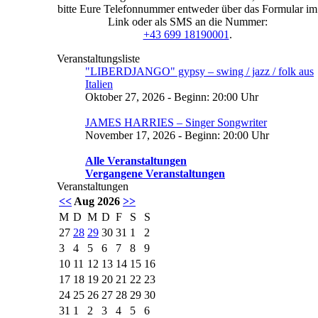
bitte Eure Telefonnummer entweder über das Formular im
Link oder als SMS an die Nummer:
+43 699 18190001
.
Veranstaltungsliste
"LIBERDJANGO" gypsy – swing / jazz / folk aus
Italien
Oktober 27, 2026 - Beginn: 20:00 Uhr
JAMES HARRIES – Singer Songwriter
November 17, 2026 - Beginn: 20:00 Uhr
Alle Veranstaltungen
Vergangene Veranstaltungen
Veranstaltungen
<<
Aug 2026
>>
M
D
M
D
F
S
S
27
28
29
30
31
1
2
3
4
5
6
7
8
9
10
11
12
13
14
15
16
17
18
19
20
21
22
23
24
25
26
27
28
29
30
31
1
2
3
4
5
6