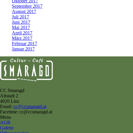
Oktober 2017
September 2017
August 2017
Juli 2017
Juni 2017
Mai 2017
April 2017
März 2017
Februar 2017
Januar 2017
CC Smaragd
Altstadt 2
4020 Linz
Email:
cc@ccsmaragd.at
Facetime: cc@ccsmaragd.at
Menu
AGB
Galerie