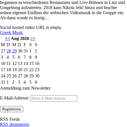
begannen in verschiedenen Restaurants und Live-Bühnen in Linz und
Umgebung aufzutreten. 2018 kam Nikola Jelić hinzu und brachte
seinen eigenen Einfluss der serbischen Volksmusik in die Gruppe ein.
Ab dann wurde es feurig…
Social hosted video URL is empty.
Greek Music
<<
Aug 2026
>>
M
D
M
D
F
S
S
27
28
29
30
31
1
2
3
4
5
6
7
8
9
10
11
12
13
14
15
16
17
18
19
20
21
22
23
24
25
26
27
28
29
30
31
1
2
3
4
5
6
Anmeldung zum Newsletter
E-Mail-Adresse:
RSS Feeds
RSS abonnieren