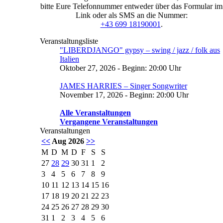
bitte Eure Telefonnummer entweder über das Formular im
Link oder als SMS an die Nummer:
+43 699 18190001
.
Veranstaltungsliste
"LIBERDJANGO" gypsy – swing / jazz / folk aus
Italien
Oktober 27, 2026 - Beginn: 20:00 Uhr
JAMES HARRIES – Singer Songwriter
November 17, 2026 - Beginn: 20:00 Uhr
Alle Veranstaltungen
Vergangene Veranstaltungen
Veranstaltungen
<<
Aug 2026
>>
M
D
M
D
F
S
S
27
28
29
30
31
1
2
3
4
5
6
7
8
9
10
11
12
13
14
15
16
17
18
19
20
21
22
23
24
25
26
27
28
29
30
31
1
2
3
4
5
6