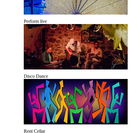
Perform live
Disco Dance
Rent Cellar