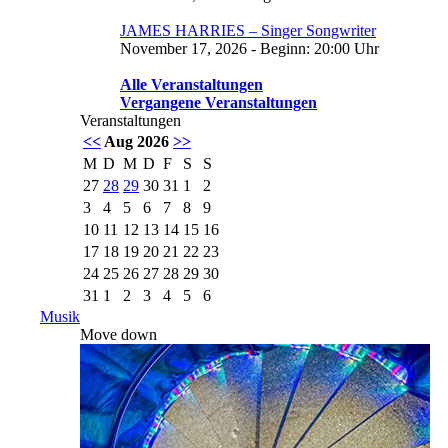
JAMES HARRIES – Singer Songwriter
November 17, 2026 - Beginn: 20:00 Uhr
Alle Veranstaltungen
Vergangene Veranstaltungen
Veranstaltungen
<<
Aug 2026
>>
M
D
M
D
F
S
S
27
28
29
30
31
1
2
3
4
5
6
7
8
9
10
11
12
13
14
15
16
17
18
19
20
21
22
23
24
25
26
27
28
29
30
31
1
2
3
4
5
6
Musik
Move down