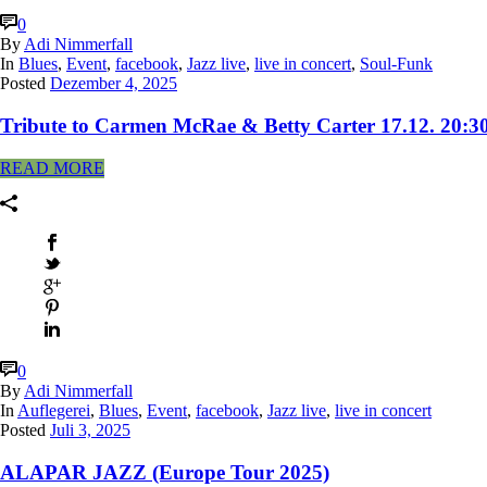
0
By
Adi Nimmerfall
In
Blues
,
Event
,
facebook
,
Jazz live
,
live in concert
,
Soul-Funk
Posted
Dezember 4, 2025
Tribute to Carmen McRae & Betty Carter 17.12. 20:30
READ MORE
0
By
Adi Nimmerfall
In
Auflegerei
,
Blues
,
Event
,
facebook
,
Jazz live
,
live in concert
Posted
Juli 3, 2025
ALAPAR JAZZ (Europe Tour 2025)