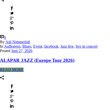
0
By
Adi Nimmerfall
In
Auflegerei
,
Blues
,
Event
,
facebook
,
Jazz live
,
live in concert
Posted
Juni 27, 2026
ALAPAR JAZZ (Europe Tour 2026)
READ MORE