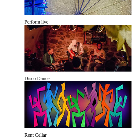
Perform live
Disco Dance
Rent Cellar