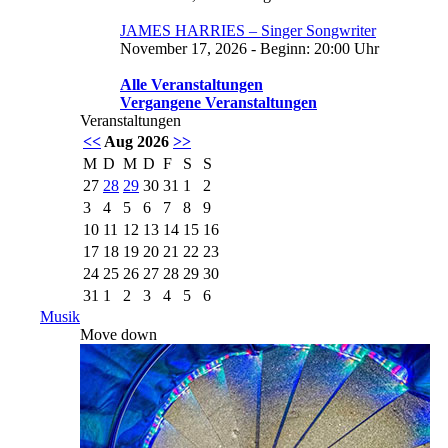
JAMES HARRIES – Singer Songwriter
November 17, 2026 - Beginn: 20:00 Uhr
Alle Veranstaltungen
Vergangene Veranstaltungen
Veranstaltungen
<<
Aug 2026
>>
M
D
M
D
F
S
S
27
28
29
30
31
1
2
3
4
5
6
7
8
9
10
11
12
13
14
15
16
17
18
19
20
21
22
23
24
25
26
27
28
29
30
31
1
2
3
4
5
6
Musik
Move down