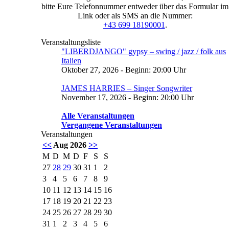
bitte Eure Telefonnummer entweder über das Formular im
Link oder als SMS an die Nummer:
+43 699 18190001
.
Veranstaltungsliste
"LIBERDJANGO" gypsy – swing / jazz / folk aus
Italien
Oktober 27, 2026 - Beginn: 20:00 Uhr
JAMES HARRIES – Singer Songwriter
November 17, 2026 - Beginn: 20:00 Uhr
Alle Veranstaltungen
Vergangene Veranstaltungen
Veranstaltungen
<<
Aug 2026
>>
M
D
M
D
F
S
S
27
28
29
30
31
1
2
3
4
5
6
7
8
9
10
11
12
13
14
15
16
17
18
19
20
21
22
23
24
25
26
27
28
29
30
31
1
2
3
4
5
6