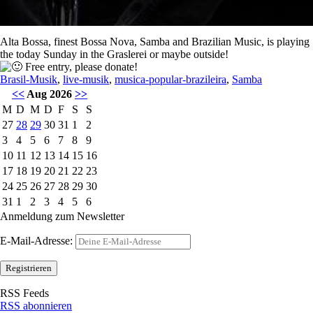
Alta Bossa, finest Bossa Nova, Samba and Brazilian Music, is playing
the today Sunday in the Graslerei or maybe outside!
Free entry, please donate!
Brasil-Musik
,
live-musik
,
musica-popular-brazileira
,
Samba
<<
Aug 2026
>>
M
D
M
D
F
S
S
27
28
29
30
31
1
2
3
4
5
6
7
8
9
10
11
12
13
14
15
16
17
18
19
20
21
22
23
24
25
26
27
28
29
30
31
1
2
3
4
5
6
Anmeldung zum Newsletter
E-Mail-Adresse:
RSS Feeds
RSS abonnieren