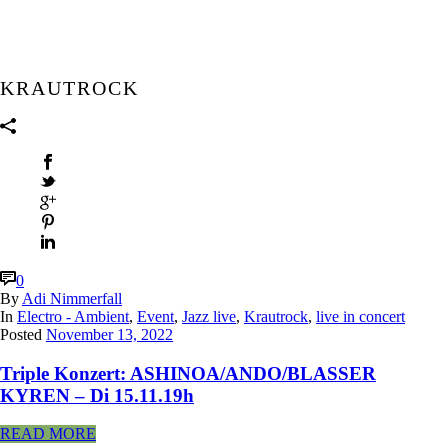
KRAUTROCK
0
By
Adi Nimmerfall
In
Electro - Ambient
,
Event
,
Jazz live
,
Krautrock
,
live in concert
Posted
November 13, 2022
Triple Konzert: ASHINOA/ANDO/BLASSER
KYREN – Di 15.11.19h
READ MORE