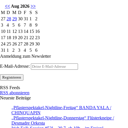
<<
Aug 2026
>>
M
D
M
D
F
S
S
27
28
29
30
31
1
2
3
4
5
6
7
8
9
10
11
12
13
14
15
16
17
18
19
20
21
22
23
24
25
26
27
28
29
30
31
1
2
3
4
5
6
Anmeldung zum Newsletter
E-Mail-Adresse:
RSS Feeds
RSS abonnieren
Neueste Beiträge
„Pflasterspektakel-Nightline-Freitag“ BANDA YALA /
CHINQUAPIN
„Pflasterspektakel-Nightline-Donnerstag“ Flüsterkneipe /
Desmadre Orkesta