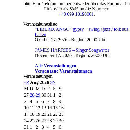
bitte Eure Telefonnummer entweder über das Formular im
Link oder als SMS an die Nummer:
+43 699 18190001
.
Veranstaltungsliste
"LIBERDJANGO" gypsy – swing / jazz / folk aus
Italien
Oktober 27, 2026 - Beginn: 20:00 Uhr
JAMES HARRIES – Singer Songwriter
November 17, 2026 - Beginn: 20:00 Uhr
Alle Veranstaltungen
Vergangene Veranstaltungen
Veranstaltungen
<<
Aug 2026
>>
M
D
M
D
F
S
S
27
28
29
30
31
1
2
3
4
5
6
7
8
9
10
11
12
13
14
15
16
17
18
19
20
21
22
23
24
25
26
27
28
29
30
31
1
2
3
4
5
6