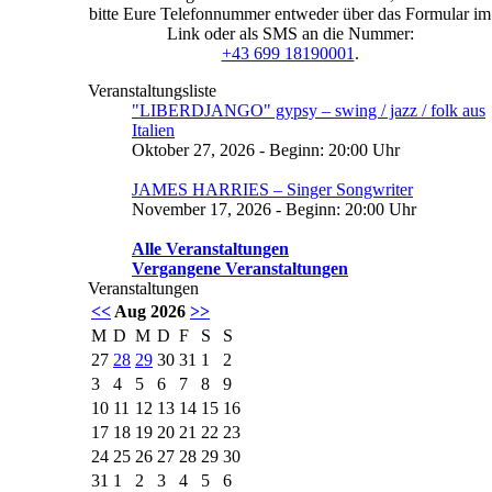
bitte Eure Telefonnummer entweder über das Formular im
Link oder als SMS an die Nummer:
+43 699 18190001
.
Veranstaltungsliste
"LIBERDJANGO" gypsy – swing / jazz / folk aus
Italien
Oktober 27, 2026 - Beginn: 20:00 Uhr
JAMES HARRIES – Singer Songwriter
November 17, 2026 - Beginn: 20:00 Uhr
Alle Veranstaltungen
Vergangene Veranstaltungen
Veranstaltungen
<<
Aug 2026
>>
M
D
M
D
F
S
S
27
28
29
30
31
1
2
3
4
5
6
7
8
9
10
11
12
13
14
15
16
17
18
19
20
21
22
23
24
25
26
27
28
29
30
31
1
2
3
4
5
6