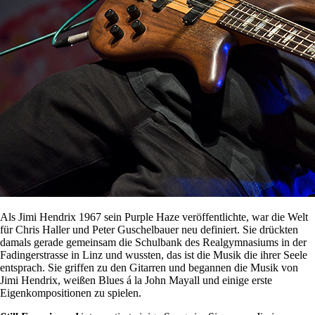
Als Jimi Hendrix 1967 sein Purple Haze veröffentlichte, war die Welt
für Chris Haller und Peter Guschelbauer neu definiert. Sie drückten
damals gerade gemeinsam die Schulbank des Realgymnasiums in der
Fadingerstrasse in Linz und wussten, das ist die Musik die ihrer Seele
entsprach. Sie griffen zu den Gitarren und begannen die Musik von
Jimi Hendrix, weißen Blues á la John Mayall und einige erste
Eigenkompositionen zu spielen.